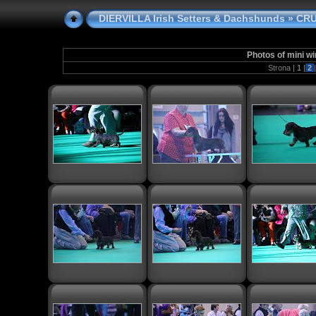
DIERVILLA Irish Setters & Dachshunds
» CRU
Photos of mini w
Strona |
1
|
2
|