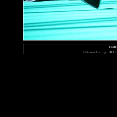
Cruft
Całkowita ilość zdjęć:
323
| 