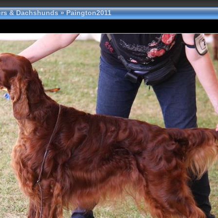
tters & Dachshunds
»
Paington2011