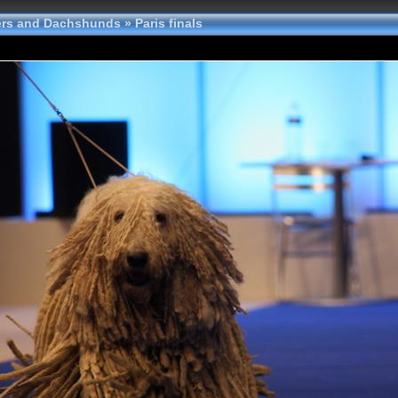
tters and Dachshunds
»
Paris finals