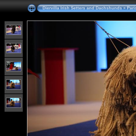
Diervilla Irish Setters and Dachshunds
»
Pari