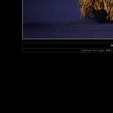
W
Całkowita ilość zdjęć:
638
| 