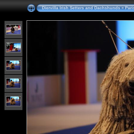
Diervilla Irish Setters and Dachshunds
»
Pari