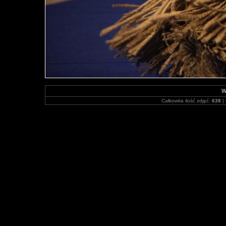
W
Całkowita ilość zdjęć:
638
| 