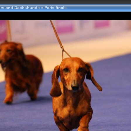
tters and Dachshunds
»
Paris finals