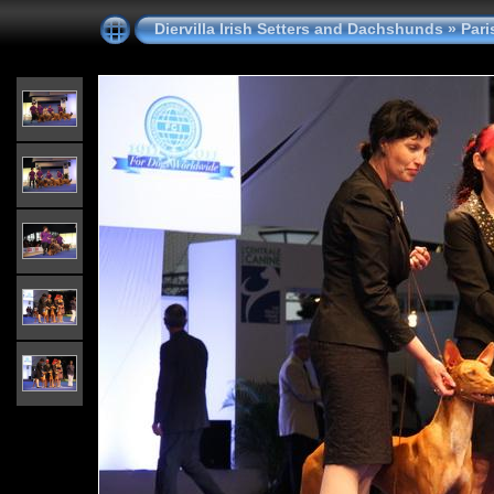
Diervilla Irish Setters and Dachshunds
»
Pari