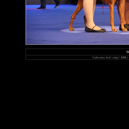
W
Całkowita ilość zdjęć:
638
| 