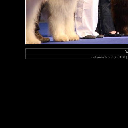
W
Całkowita ilość zdjęć:
638
| 