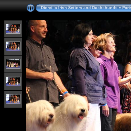
Diervilla Irish Setters and Dachshunds
»
Pari