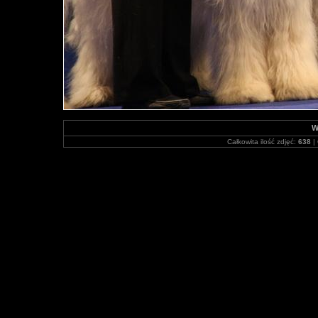
W
Całkowita ilość zdjęć:
638
| 