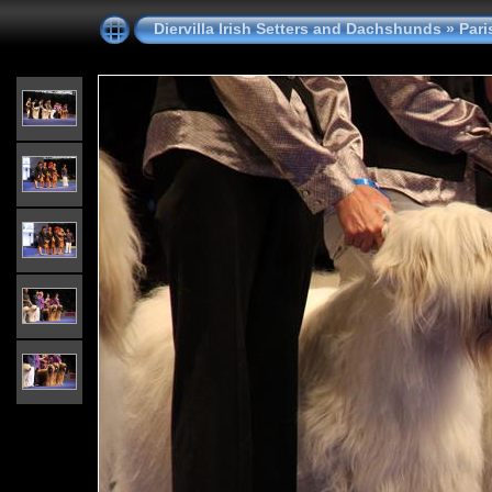
Diervilla Irish Setters and Dachshunds
»
Pari