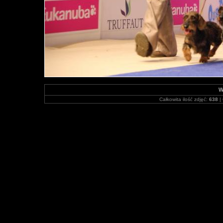
W
Całkowita ilość zdjęć:
638
| 