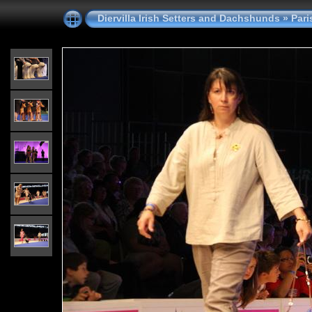
Diervilla Irish Setters and Dachshunds
»
Pari