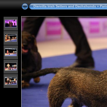
Diervilla Irish Setters and Dachshunds
»
Pari