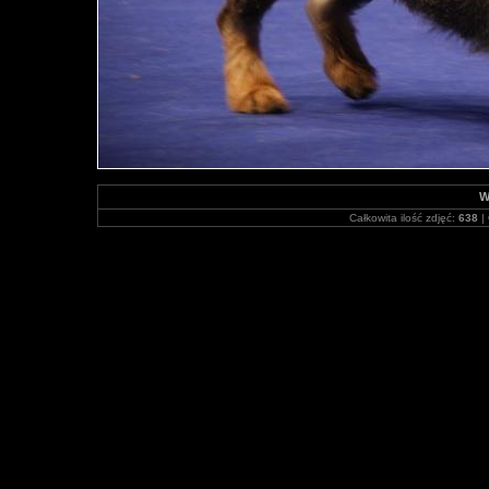
W
Całkowita ilość zdjęć:
638
| 