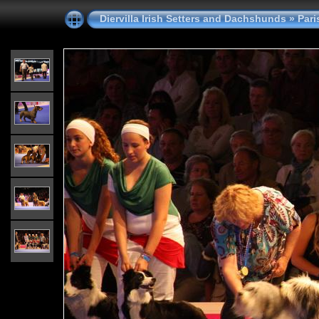
Diervilla Irish Setters and Dachshunds
»
Pari