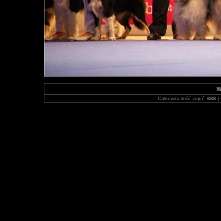
W
Całkowita ilość zdjęć:
638
| 