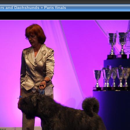
tters and Dachshunds
»
Paris finals