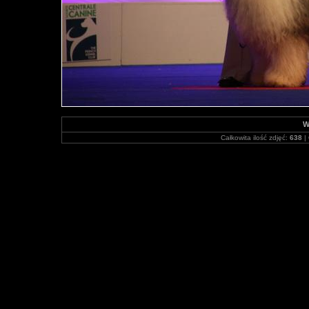
W
Całkowita ilość zdjęć:
638
| 