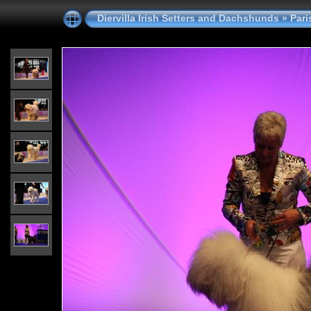
Diervilla Irish Setters and Dachshunds
»
Pari