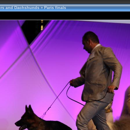
tters and Dachshunds
»
Paris finals