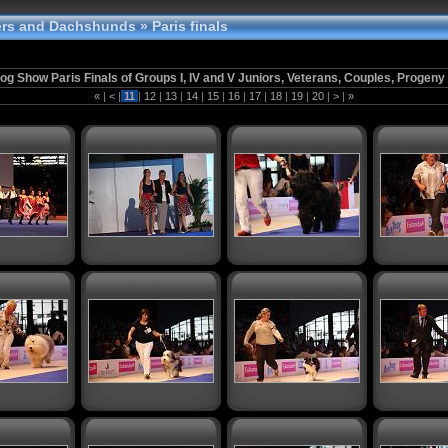
tters and Dachshunds
» Paris finals
og Show Paris Finals of Groups I, IV and V Juniors, Veterans, Couples, Progeny
«
|
<
|
11
|
12
|
13
|
14
|
15
|
16
|
17
|
18
|
19
|
20
|
>
|
»