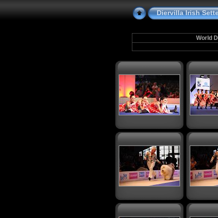
Diervilla Irish Se
World D