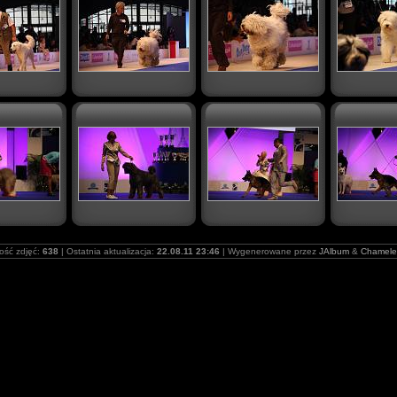
lość zdjęć:
638
| Ostatnia aktualizacja:
22.08.11 23:46
| Wygenerowane przez
JAlbum
&
Chamele