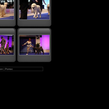
on
|
Pomoc