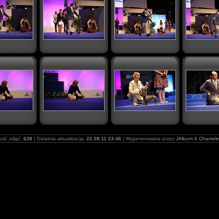
lość zdjęć:
638
| Ostatnia aktualizacja:
22.08.11 23:46
| Wygenerowane przez
JAlbum
&
Chamele