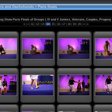
tters and Dachshunds
» Paris finals
og Show Paris Finals of Groups I, IV and V Juniors, Veterans, Couples, Progeny
«
|
<
|
11
|
12
|
13
|
14
|
15
|
16
|
17
|
18
|
19
|
20
|
>
|
»