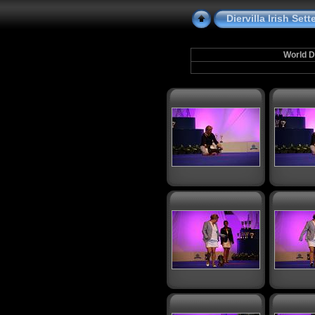
Diervilla Irish Se
World D