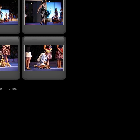
on
|
Pomoc