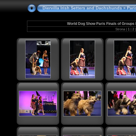
Diervilla Irish Setters and Dachshunds
» Paris
World Dog Show Paris Finals of Groups I
Strona |
1
|
2
|