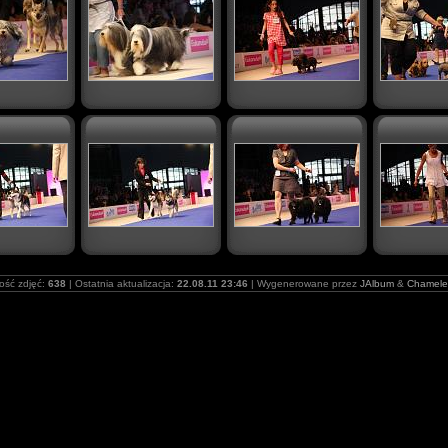
lość zdjęć:
638
| Ostatnia aktualizacja:
22.08.11 23:46
| Wygenerowane przez
JAlbum
&
Chamele