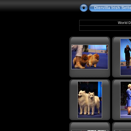
Diervilla Irish Se
World D