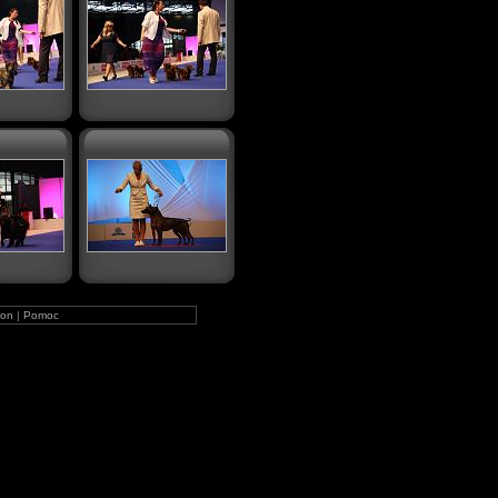
on
|
Pomoc