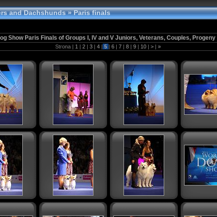
tters and Dachshunds
» Paris finals
og Show Paris Finals of Groups I, IV and V Juniors, Veterans, Couples, Progeny
Strona |
1
|
2
|
3
|
4
|
5
|
6
|
7
|
8
|
9
|
10
|
>
|
»