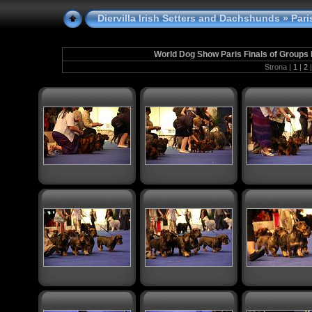
Diervilla Irish Setters and Dachshunds
» Paris
World Dog Show Paris Finals of Groups I
Strona |
1
|
2
|